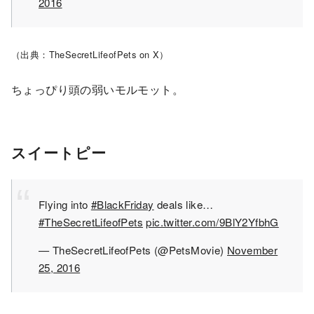
2016
（出典：TheSecretLifeofPets on X）
ちょっぴり頭の弱いモルモット。
スイートピー
Flying into
#BlackFriday
deals like…
#TheSecretLifeofPets
pic.twitter.com/9BlY2YfbhG
— TheSecretLifeofPets (@PetsMovie)
November
25, 2016