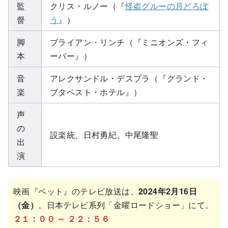
監
クリス・ルノー（『
怪盗グルーの月どろぼ
督
う
』）
脚
ブライアン・リンチ（『ミニオンズ・フィ
本
ーバー』）
音
アレクサンドル・デスプラ（『グランド・
楽
ブタペスト・ホテル』）
声
の
設楽統、日村勇紀、中尾隆聖
出
演
映画『ペット』のテレビ放送は、
2024年2月16日
（金）
。日本テレビ系列「金曜ロードショー」にて。
２１：００ ～ ２２：５６