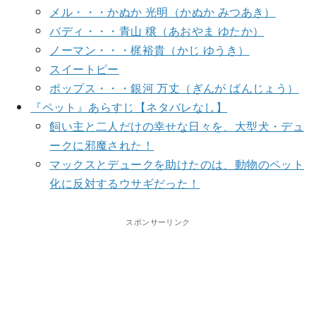
メル・・・かぬか 光明（かぬか みつあき）
バディ・・・青山 穣（あおやま ゆたか）
ノーマン・・・梶裕貴（かじ ゆうき）
スイートピー
ポップス・・・銀河 万丈（ぎんが ばんじょう）
『ペット』あらすじ【ネタバレなし】
飼い主と二人だけの幸せな日々を、大型犬・デュ
ークに邪魔された！
マックスとデュークを助けたのは、動物のペット
化に反対するウサギだった！
スポンサーリンク