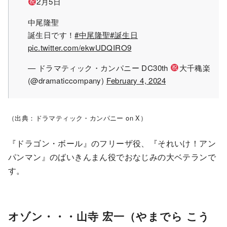
2月5日
中尾隆聖
誕生日です！
#中尾隆聖
#誕生日
pic.twitter.com/ekwUDQIRO9
— ドラマティック・カンパニー DC30th
大千穐楽
(@dramaticcompany)
February 4, 2024
（出典：ドラマティック・カンパニー on X）
『ドラゴン・ボール』のフリーザ役、『それいけ！アン
パンマン』のばいきんまん役でおなじみの大ベテランで
す。
オゾン・・・山寺 宏一（やまでら こう