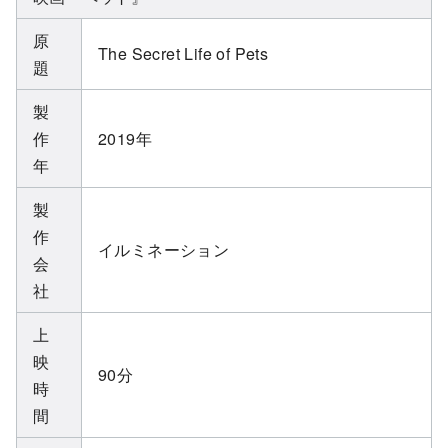
原
The Secret Life of Pets
題
製
作
2019年
年
製
作
イルミネーション
会
社
上
映
90分
時
間