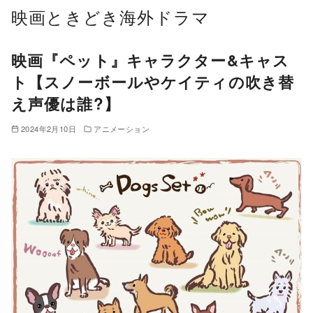
コ
映画ときどき海外ドラマ
ン
テ
映画『ペット』キャラクター&キャス
ン
ト【スノーボールやケイティの吹き替
ツ
え声優は誰?】
へ
移
2024年2月10日
アニメーション
動