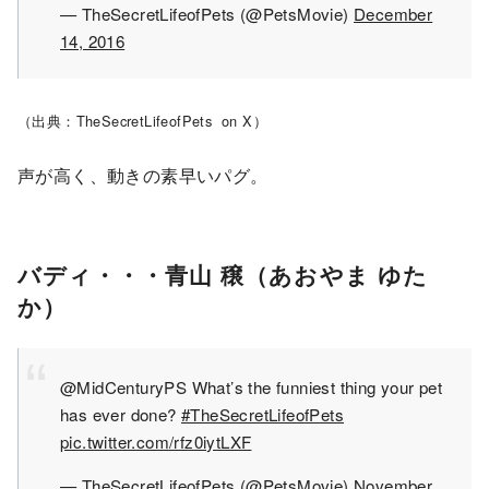
— TheSecretLifeofPets (@PetsMovie)
December
14, 2016
（出典：TheSecretLifeofPets on X）
声が高く、動きの素早いパグ。
バディ・・・青山 穣（あおやま ゆた
か）
@MidCenturyPS What’s the funniest thing your pet
has ever done?
#TheSecretLifeofPets
pic.twitter.com/rfz0iytLXF
— TheSecretLifeofPets (@PetsMovie)
November