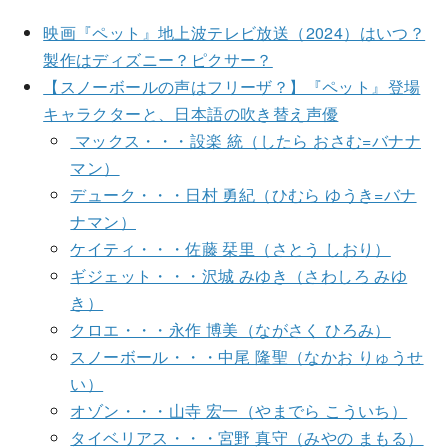
映画『ペット』地上波テレビ放送（2024）はいつ？
製作はディズニー？ピクサー？
【スノーボールの声はフリーザ？】『ペット』登場
キャラクターと、日本語の吹き替え声優
マックス・・・設楽 統（したら おさむ=バナナ
マン）
デューク・・・日村 勇紀（ひむら ゆうき=バナ
ナマン）
ケイティ・・・佐藤 栞里（さとう しおり）
ギジェット・・・沢城 みゆき（さわしろ みゆ
き）
クロエ・・・永作 博美（ながさく ひろみ）
スノーボール・・・中尾 隆聖（なかお りゅうせ
い）
オゾン・・・山寺 宏一（やまでら こういち）
タイベリアス・・・宮野 真守（みやの まもる）