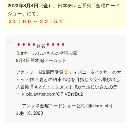
2023年8月4日（金）
。日本テレビ系列「金曜ロード
ショー」にて。
２１：００ ～ ２２：５４
発表
#カールじいさんの空飛ぶ家
8月4日
本編ノーカット
アカデミー賞2部門受賞
ディズニー&ピクサーの大
ヒット作
妻との約束の地を目指し大空へ飛び出し
大冒険
#マイ・エレメント
#カールじいさんのデ
ート
pic.twitter.com/OPlVDrcBu2
— アンク＠金曜ロードショー公式 (@kinro_ntv)
July 13, 2023