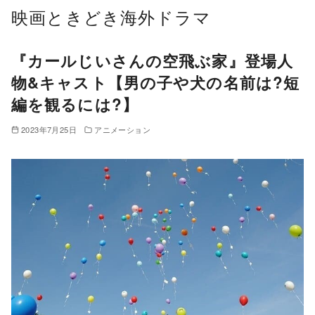
コ
映画ときどき海外ドラマ
ン
テ
『カールじいさんの空飛ぶ家』登場人
ン
物&キャスト【男の子や犬の名前は?短
ツ
編を観るには?】
へ
移
2023年7月25日
アニメーション
動