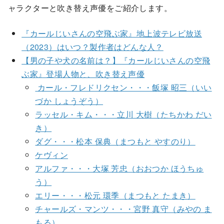
ャラクターと吹き替え声優をご紹介します。
『カールじいさんの空飛ぶ家』地上波テレビ放送
（2023）はいつ？製作者はどんな人？
【男の子や犬の名前は？】『カールじいさんの空飛
ぶ家』登場人物と、吹き替え声優
カール・フレドリクセン・・・飯塚 昭三（いい
づか しょうぞう）
ラッセル・キム・・・立川 大樹（たちかわ だい
き）
ダグ・・・松本 保典（まつもと やすのり）
ケヴィン
アルファ・・・大塚 芳忠（おおつか ほうちゅ
う）
エリー・・・松元 環季（まつもと たまき）
チャールズ・マンツ・・・宮野 真守（みやの ま
もる）