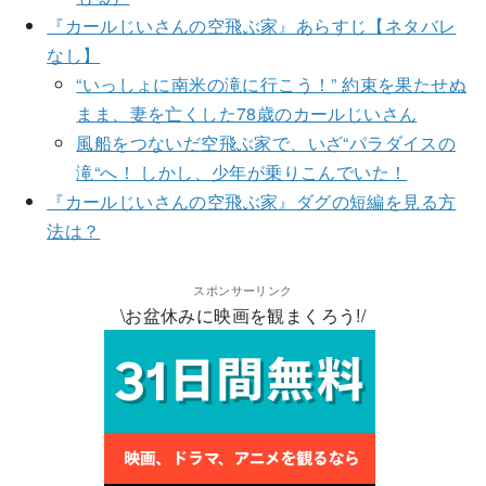
『カールじいさんの空飛ぶ家』あらすじ【ネタバレ
なし】
“いっしょに南米の滝に行こう！” 約束を果たせぬ
まま、妻を亡くした78歳のカールじいさん
風船をつないだ空飛ぶ家で、いざ“パラダイスの
滝“へ！ しかし、少年が乗りこんでいた！
『カールじいさんの空飛ぶ家』ダグの短編を見る方
法は？
スポンサーリンク
\お盆休みに映画を観まくろう!/