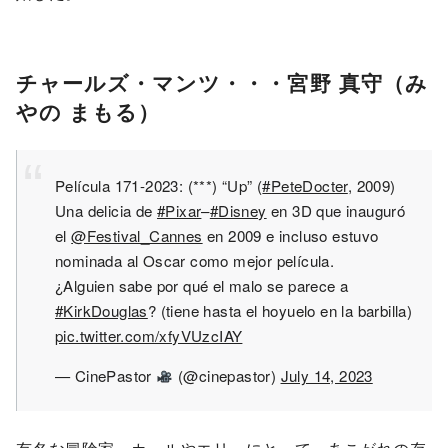
チャールズ・マンツ・・・宮野 真守（み
やの まもる）
Película 171-2023: (***) “Up” (
#PeteDocter
, 2009)
Una delicia de
#Pixar
–
#Disney
en 3D que inauguró
el
@Festival_Cannes
en 2009 e incluso estuvo
nominada al Oscar como mejor película.
¿Alguien sabe por qué el malo se parece a
#KirkDouglas
? (tiene hasta el hoyuelo en la barbilla)
pic.twitter.com/xfyVUzcIAY
— CinePastor
(@cinepastor)
July 14, 2023