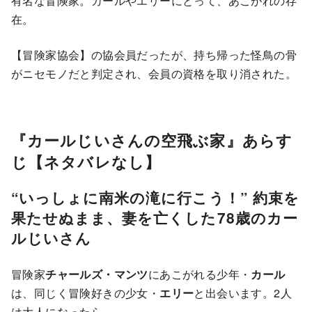
有名な冒険家。カールやエリーにとって、あこがれの存
在。
【冒険家協会】の協会員だったが、持ち帰った怪鳥の骨
がニセモノだと判定され、会員の資格を取り消された。
『カールじいさんの空飛ぶ家』あらす
じ【ネタバレなし】
“いっしょに南米の滝に行こう！” 約束を
果たせぬまま、妻を亡くした78歳のカー
ルじいさん
冒険家
チャールズ・マンツ
にあこがれる少年・
カール
は、同じく冒険好きの少女・
エリー
と出会います。2人
は大人になったら、