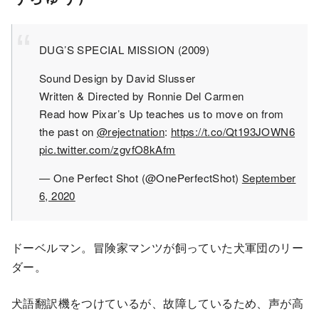
DUG’S SPECIAL MISSION (2009)
Sound Design by David Slusser
Written & Directed by Ronnie Del Carmen
Read how Pixar’s Up teaches us to move on from
the past on
@rejectnation
:
https://t.co/Qt193JOWN6
pic.twitter.com/zgvfO8kAfm
— One Perfect Shot (@OnePerfectShot)
September
6, 2020
ドーベルマン。冒険家マンツが飼っていた犬軍団のリー
ダー。
犬語翻訳機をつけているが、故障しているため、声が高