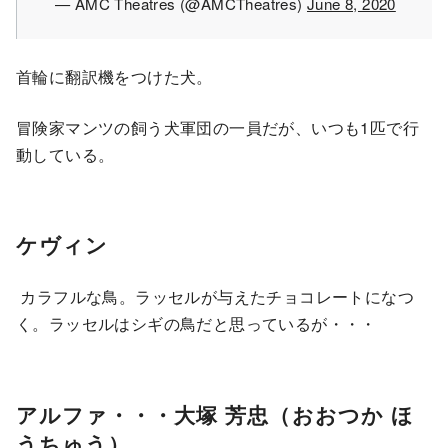
— AMC Theatres (@AMCTheatres)
June 8, 2020
首輪に翻訳機をつけた犬。
冒険家マンツの飼う犬軍団の一員だが、いつも1匹で行
動している。
ケヴィン
カラフルな鳥。ラッセルが与えたチョコレートになつ
く。ラッセルはシギの鳥だと思っているが・・・
アルファ・・・大塚 芳忠（おおつか ほ
うちゅう）