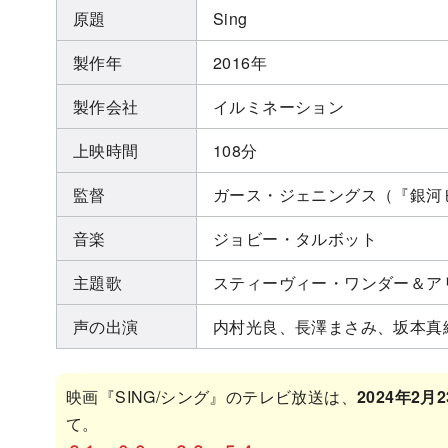
原題
Sing
製作年
2016年
製作会社
イルミネーション
上映時間
108分
監督
ガース・ジェニングス（『銀河
音楽
ジョビー・タルボット
主題歌
スティーヴィー・ワンダー＆アリ
声の出演
内村光良、長澤まさみ、坂本真
映画『SING/シング』のテレビ放送は、
2024年2月
て。