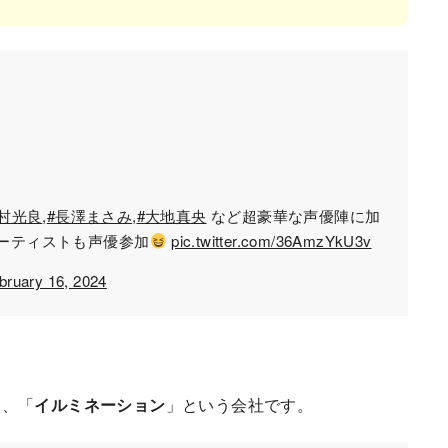
内村光良
,
#長澤まさみ
,
#大地真央
など超豪華な声優陣に加
アーティストも声優参加
pic.twitter.com/36AmzYkU3v
bruary 16, 2024
く、「
イルミネーション
」という会社です。