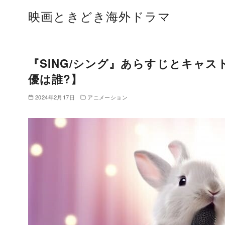
コ
映画ときどき海外ドラマ
ン
テ
ン
ツ
『SING/シング』あらすじとキャ
へ
優は誰?】
移
2024年2月17日
アニメーション
動