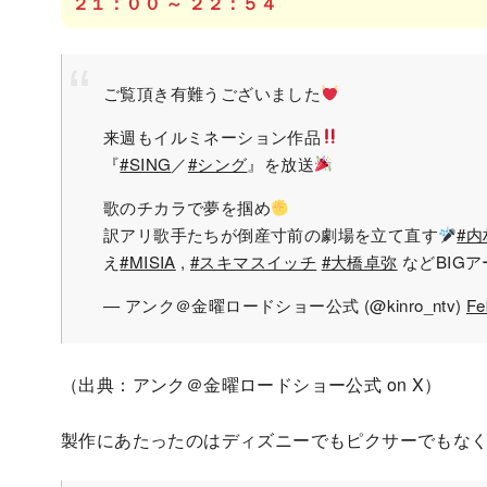
２１：００ ～ ２２：５４
ご覧頂き有難うございました
来週もイルミネーション作品
『
#SING
／
#シング
』を放送
歌のチカラで夢を掴め
訳アリ歌手たちが倒産寸前の劇場を立て直す
#
え
#MISIA
,
#スキマスイッチ
#大橋卓弥
などBIG
— アンク＠金曜ロードショー公式 (@kinro_ntv)
Fe
（出典：アンク＠金曜ロードショー公式 on X）
製作にあたったのはディズニーでもピクサーでもな