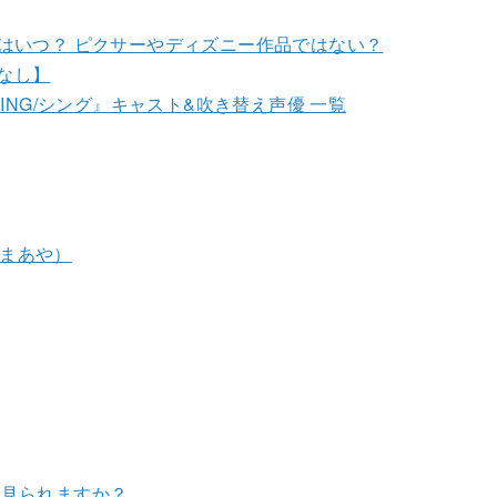
4）はいつ？ ピクサーやディズニー作品ではない？
なし】
NG/シング』キャスト&吹き替え声優 一覧
 まあや）
で見られますか？