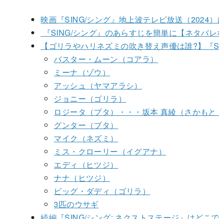
映画『SING/シング』地上波テレビ放送（202
『SING/シング』のあらすじを簡単に【ネタバレ
【ゴリラやハリネズミの吹き替え声優は誰?】『SI
バスター・ムーン（コアラ）
ミーナ（ゾウ）
アッシュ（ヤマアラシ）
ジョニー（ゴリラ）
ロジータ（ブタ）・・・坂本 真綾（さかもと
グンター（ブタ）
マイク（ネズミ）
ミス・クローリー（イグアナ）
エディ（ヒツジ）
ナナ（ヒツジ）
ビッグ・ダディ（ゴリラ）
3匹のウサギ
続編『SING/シング: ネクストステージ』はどこ