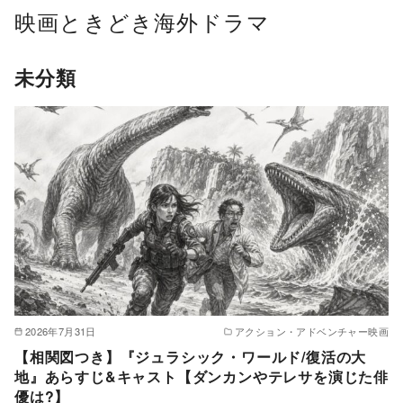
コ
映画ときどき海外ドラマ
ン
テ
未分類
ン
ツ
へ
移
動
2026年7月31日
アクション・アドベンチャー映画
【相関図つき】『ジュラシック・ワールド/復活の大
地』あらすじ&キャスト【ダンカンやテレサを演じた俳
優は?】