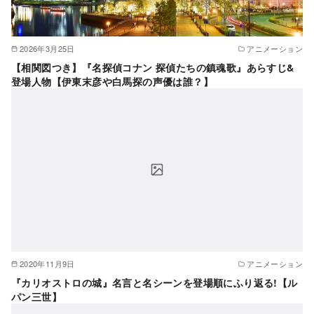
2026年3月25日
アニメーション
【相関図つき】『名探偵コナン 探偵たちの鎮魂歌』あらすじ&
登場人物【伊東末彦や白馬探の声優は誰？】
2020年11月9日
アニメーション
『カリオストロの城』名言と名シーンを登場順にふり返る!【ル
パン三世】