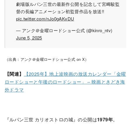
劇場版ルパン三世の最新作公開を記念して宮﨑駿監
督の長編アニメーション初監督作品を放送!!
pic.twitter.com/nJo0gAKvDU
— アンク＠金曜ロードショー公式 (@kinro_ntv)
June 5, 2025
（出典：アンク＠金曜ロードショー公式 on X）
【関連】
【2025年】地上波映画の放送カレンダー「金曜
ロードショーと午後のロードショー」 – 映画ときどき海
外ドラマ
『ルパン三世 カリオストロの城』の公開は
1979年
。