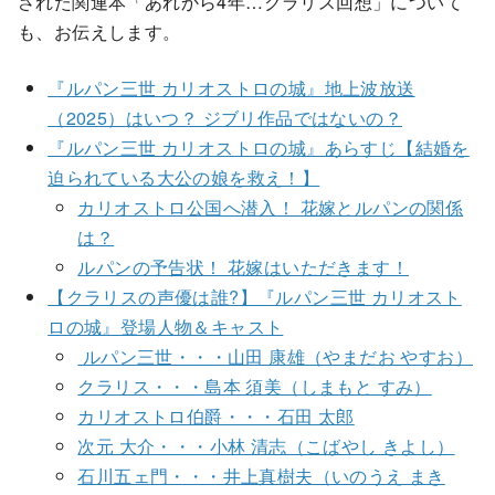
された関連本「あれから4年…クラリス回想」について
も、お伝えします。
『ルパン三世 カリオストロの城』地上波放送
（2025）はいつ？ ジブリ作品ではないの？
『ルパン三世 カリオストロの城』あらすじ【結婚を
迫られている大公の娘を救え！】
カリオストロ公国へ潜入！ 花嫁とルパンの関係
は？
ルパンの予告状！ 花嫁はいただきます！
【クラリスの声優は誰?】『ルパン三世 カリオスト
ロの城』登場人物＆キャスト
ルパン三世・・・山田 康雄（やまだお やすお）
クラリス・・・島本 須美（しまもと すみ）
カリオストロ伯爵・・・石田 太郎
次元 大介・・・小林 清志（こばやし きよし）
石川五ェ門・・・井上真樹夫（いのうえ まき