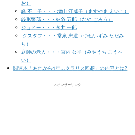
お）
峰 不二子・・・増山 江威子（ますやま えいこ）
銭形警部・・・納谷 五郎（なや ごろう）
ジョドー・・・永井 一郎
グスタフ・・・常泉 忠道（つねいずみ ただみ
ち）
庭師の老人・・・宮内 公平（みやうち こうへ
い）
関連本「あれから4年…クラリス回想」の内容とは?
スポンサーリンク