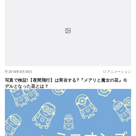
2018年8月30日
アニメーション
写真で検証!【夜間飛行】は実在する?『メアリと魔女の花』モ
デルとなった花とは？