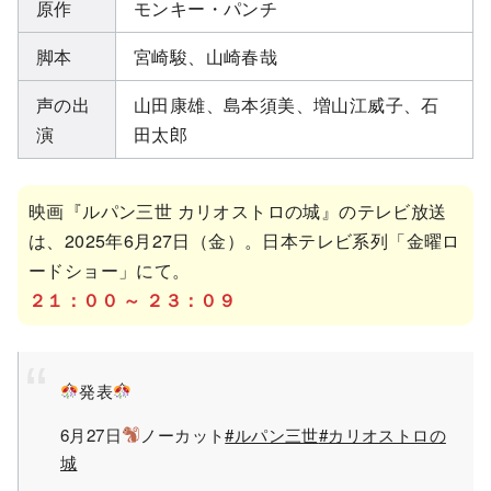
原作
モンキー・パンチ
脚本
宮崎駿、山崎春哉
声の出
山田康雄、島本須美、増山江威子、石
演
田太郎
映画『ルパン三世 カリオストロの城』のテレビ放送
は、2025年6月27日（金）。日本テレビ系列「金曜ロ
ードショー」にて。
２１：００ ～ ２３：０９
発表
6月27日
ノーカット
#ルパン三世
#カリオストロの
城