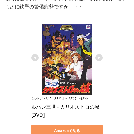
まさに鉄壁の警備態勢ですが・・・
ｳｫﾙﾄ ﾃﾞｨｽﾞﾆｰ ｽﾀｼﾞｵ ﾎｰﾑｴﾝﾀｰﾃｲﾒﾝﾄ
ルパン三世 - カリオストロの城 
[DVD]
Amazonで見る