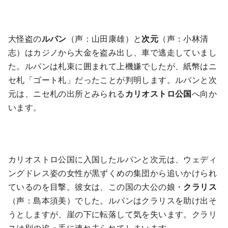
大怪盗の
ルパン
（声：山田康雄）と
次元
（声：小林清
志）はカジノから大金を盗み出し、車で逃走していまし
た。ルパンは札束に囲まれて上機嫌でしたが、紙幣はニ
セ札「ゴート札」だったことが判明します。ルパンと次
元は、ニセ札の出所とみられる
カリオストロ公国
へ向か
います。
カリオストロ公国に入国したルパンと次元は、ウェディ
ングドレス姿の女性が黒ずくめの集団から追いかけられ
ているのを目撃。彼女は、この国の大公の娘・
クラリス
（声：島本須美）でした。ルパンはクラリスを助け出そ
うとしますが、崖の下に転落して気を失います。クラリ
スは別の追っ手に連れ去られてしまいます。