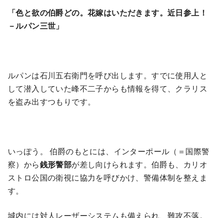
「色と欲の伯爵どの。花嫁はいただきます。近日参上！
－ルパン三世」
ルパンは石川五右衛門を呼び出します。すでに使用人と
して潜入していた峰不二子からも情報を得て、クラリス
を盗み出すつもりです。
いっぽう。 伯爵のもとには、インターポール（＝国際警
察）から
銭形警部
が差し向けられます。伯爵も、カリオ
ストロ公国の衛視に協力を呼びかけ、警備体制を整えま
す。
城内には対人レーザーシステムも備えられ、難攻不落。