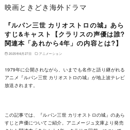
コ
映画ときどき海外ドラマ
ン
テ
『ルパン三世 カリオストロの城』あら
ン
すじ&キャスト【クラリスの声優は誰?
ツ
関連本「あれから4年」の内容とは?】
へ
移
2025年6月27日
アニメーション
動
1979年に公開されながら、いまでも名作と語り継がれる
アニメ『ルパン三世 カリオストロの城』が地上波テレビ
放送されます。
この記事では、『ルパン三世 カリオストロの城』のあら
すじと声優についてご紹介。アニメージュ文庫より発売