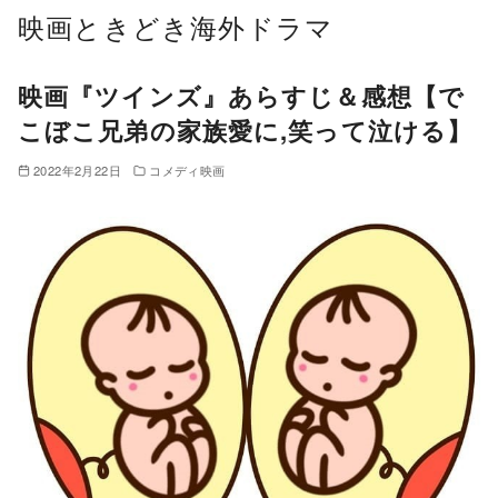
コ
映画ときどき海外ドラマ
ン
テ
映画『ツインズ』あらすじ＆感想【で
ン
こぼこ兄弟の家族愛に,笑って泣ける】
ツ
へ
2022年2月22日
コメディ映画
移
動