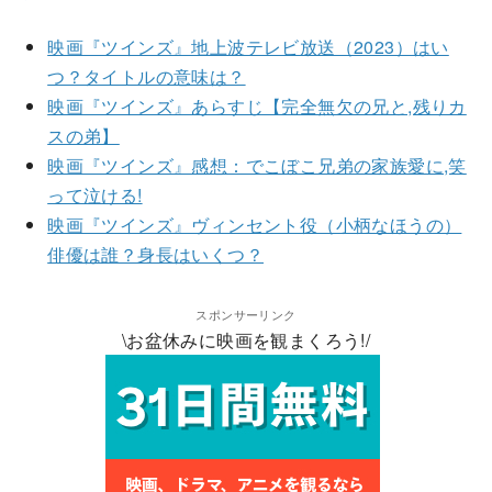
映画『ツインズ』地上波テレビ放送（2023）はい
つ？タイトルの意味は？
映画『ツインズ』あらすじ【完全無欠の兄と,残りカ
スの弟】
映画『ツインズ』感想：でこぼこ兄弟の家族愛に,笑
って泣ける!
映画『ツインズ』ヴィンセント役（小柄なほうの）
俳優は誰？身長はいくつ？
スポンサーリンク
\お盆休みに映画を観まくろう!/