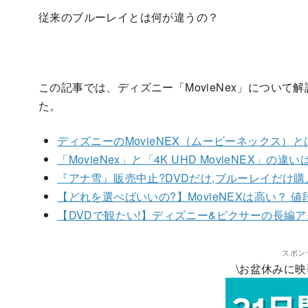
従来のブルーレイとは何が違うの？
この記事では、ディズニー「MovieNex」につい
た。
ディズニーのMovieNEX（ムービーネックス）
「MovieNex」と「4K UHD MovieNEX」の違い
『アナ雪』販売中止?DVDだけ,ブルーレイだけ
【どれを選べばいいの?】MovieNEXは高い？ 
【DVDで観たい!】ディズニー&ピクサーの長編アニメ
スポン
\お盆休みに映