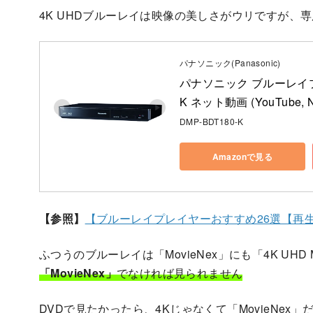
4K UHDブルーレイは映像の美しさがウリですが、
パナソニック(Panasonic)
パナソニック ブルーレイプレ
K ネット動画 (YouTube, N
DMP-BDT180-K
Amazonで見る
【参照】
【ブルーレイプレイヤーおすすめ26選【再生専用】
ふつうのブルーレイは「MovieNex」にも「4K UHD
「MovieNex」
でなければ見られません
DVDで見たかったら、4Kじゃなくて「MovieNex」