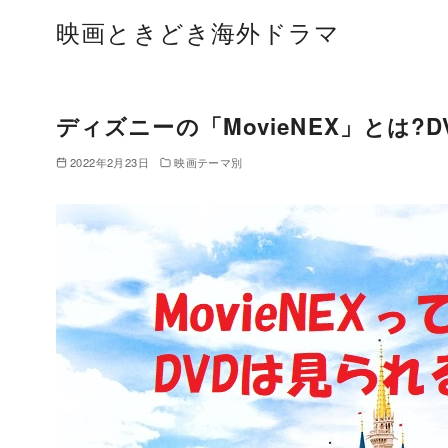
コ
映画ときどき海外ドラマ
ン
テ
ン
ツ
ディズニーの「MovieNEX」とは
へ
2022年2月23日
映画テーマ別
移
動