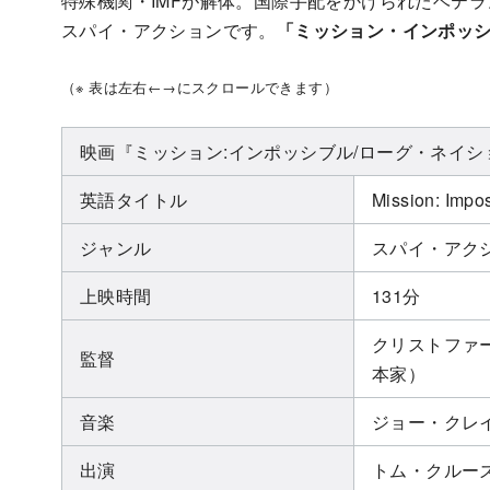
特殊機関・IMFが解体。国際手配をかけられたベテ
スパイ・アクションです。
「ミッション・インポッシ
（※ 表は左右←→にスクロールできます）
映画『ミッション:インポッシブル/ローグ・ネイシ
英語タイトル
Mission: Impo
ジャンル
スパイ・アク
上映時間
131分
クリストファ
監督
本家）
音楽
ジョー・クレ
出演
トム・クルー