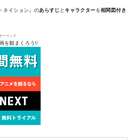
・ネイション』の
あらすじ
と
キャラクター
を
相関図付き
サーリンク
画を観まくろう!/