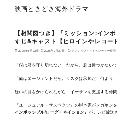
コ
映画ときどき海外ドラマ
ン
テ
ン
ツ
【相関図つき】『ミッション:インポ
へ
すじ&キャスト【ヒロインやレコード
移
2025年5月22日
2026年2月27日
アクション・アドベンチャー映画
動
「僕は君を守り切れない。だから、君は近づかない
「俺はエージェントだぞ。リスクは承知だ。何より
疑いの目をかけられながら、イーサンを支援する仲
『ユージュアル・サスペクツ』の脚本家がメガホンを
インポッシブル/ローグ・ネイション』
がテレビ放送