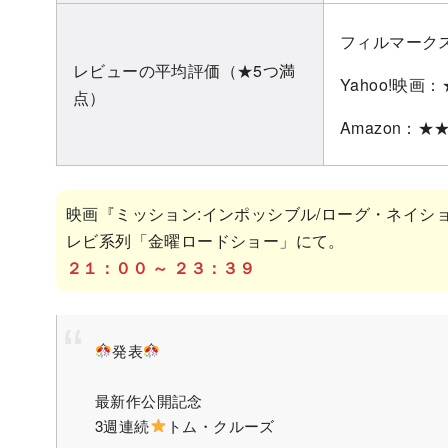
フィルマークス
レビューの平均評価（★5つ満
Yahoo!映画：
点）
Amazon：★★
映画『ミッション:インポッシブル/ローグ・ネイシ
レビ系列「金曜ロードショー」にて。
２１：００ ～ ２３：３９
発表
最新作公開記念
3週連続
トム・クルーズ