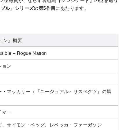
ラン諜報員が、ならず者組織【シンジケート】の謎を追う
ブル」シリーズの第5作目
にあたります。
ョン』概要
ssible – Rogue Nation
ション
ー・マッカリー（『ユージュアル・サスペクツ』の脚
イマー
ズ、サイモン・ペッグ、レベッカ・ファーガソン