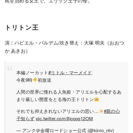
島を治める女王で、エリック王子の母。
トリトン王
演：ハビエル・バルデム/吹き替え：大塚 明夫（おおつ
か あきお）
本編ノーカット
#リトル・マーメイド
今夜9時
初放送
人間の世界に憧れる人魚姫・アリエルを心配するあ
まり厳しい態度をとる海の王トリトン
それでも抑えきれないアリエルの思い…
#親の心
子知らず
pic.twitter.com/8jooog12OM
— アンク＠金曜ロードショー公式 (@kinro_ntv)