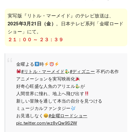
実写版『リトル・マーメイド』のテレビ放送は、
2025年3月21日（金）
。日本テレビ系列「金曜ロード
ショー」にて。
２１：００ ～ ２３：３９
金曜よる
時
#リトル・マーメイド
#ディズニー
不朽の名作
アニメーションを実写映画化
好奇心旺盛な人魚のアリエル
が
人間世界に憧れ、地上へ飛び出す
新しい冒険を通して本当の自分を見つける
ミュージカルファンタジー
お見逃しなく
#金曜ロードショー
pic.twitter.com/wz8vQw9S2W