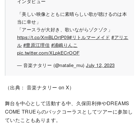
インタビュー
「美しい映像とともに素晴らしい歌が聴けるのは本
当に幸せ」
「アースラが大好き、歌いながらゾクゾク」
https://t.co/XmBLOrtP09
#リトルマーメイド
#アリエ
ル
#豊原江理佳
#浦嶋りんこ
pic.twitter.com/XLpkECrOOF
— 音楽ナタリー (@natalie_mu)
July 12, 2023
（出典： 音楽ナタリー on X）
舞台を中心として活動する中、久保田利伸やDREAMS
COME TRUEらのバックコーラスとしてツアーに参加し
ていたこともあります。