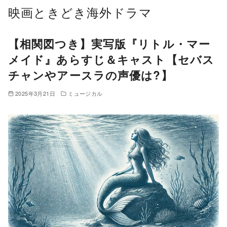
コ
映画ときどき海外ドラマ
ン
テ
【相関図つき】実写版『リトル・マー
ン
メイド』あらすじ＆キャスト【セバス
ツ
チャンやアースラの声優は?】
へ
移
2025年3月21日
ミュージカル
動