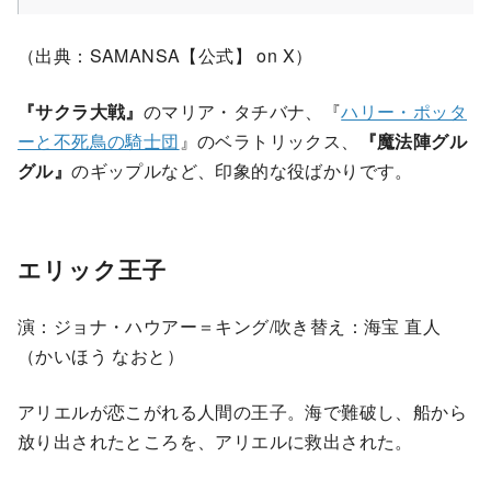
（出典：SAMANSA【公式】 on X）
『サクラ大戦』
のマリア・タチバナ、『
ハリー・ポッタ
ーと不死鳥の騎士団
』のベラトリックス、
『魔法陣グル
グル』
のギップルなど、印象的な役ばかりです。
エリック王子
演：ジョナ・ハウアー＝キング/吹き替え：海宝 直人
（かいほう なおと）
アリエルが恋こがれる人間の王子。海で難破し、船から
放り出されたところを、アリエルに救出された。