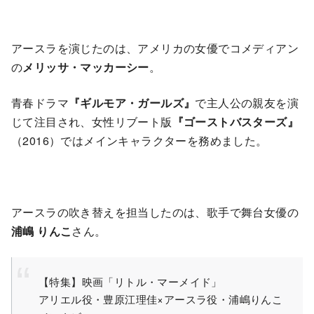
アースラを演じたのは、アメリカの女優でコメディアン
の
メリッサ・マッカーシー
。
青春ドラマ
『ギルモア・ガールズ』
で主人公の親友を演
じて注目され、女性リブート版
『ゴーストバスターズ』
（2016）ではメインキャラクターを務めました。
アースラの吹き替えを担当したのは、歌手で舞台女優の
浦嶋 りんこ
さん。
【特集】映画「リトル・マーメイド」
アリエル役・豊原江理佳×アースラ役・浦嶋りんこ