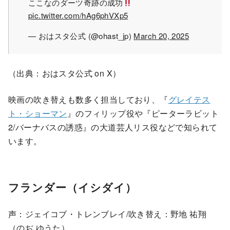
ここなのダーツ奇跡の成功
pic.twitter.com/hAg6phVXp5
— おはスタ公式 (@ohast_jp)
March 20, 2025
（出典：おはスタ公式 on X）
映画の吹き替えも数多く担当しており、『
グレイテス
ト・ショーマン
』のフィリップ役や『ピーターラビット
2/バーナバスの誘惑』の大道芸人リス役などで知られて
います。
フランダー（イシダイ）
声：ジェイコブ・トレンブレイ/吹き替え：野地 祐翔
（のぢ ゆうた）