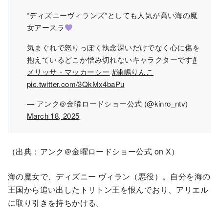
“ディズニーヴィランズ”としても人気が高い海の魔
女アースラ
気まぐれで怒りっぽく執念深いだけでなく心に傷を
抱えているどこか憎み切れないキャラクターです
#
メリッサ・マッカーシー
#浦嶋りんこ
pic.twitter.com/3QkMx4baPu
— アンク＠金曜ロードショー公式 (@kinro_ntv)
March 18, 2025
（出典：アンク＠金曜ロードショー公式 on X）
海の魔女で、ディズニー ヴィラン（悪役）。自分を海の
王国から追い出したトリトン王を恨んでおり、アリエル
に取り引きを持ちかける。