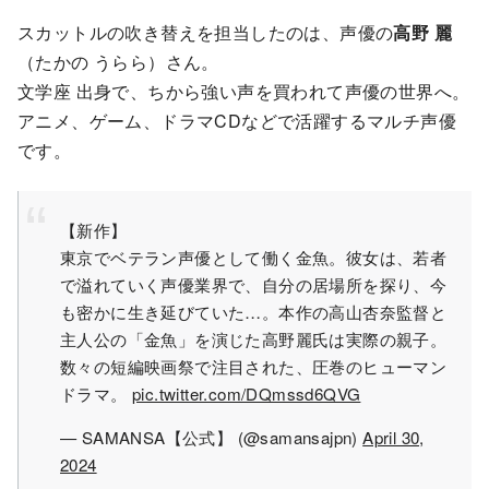
スカットルの吹き替えを担当したのは、声優の
高野 麗
（たかの うらら）さん。
文学座 出身で、ちから強い声を買われて声優の世界へ。
アニメ、ゲーム、ドラマCDなどで活躍するマルチ声優
です。
【新作】
東京でベテラン声優として働く金魚。彼女は、若者
で溢れていく声優業界で、自分の居場所を探り、今
も密かに生き延びていた…。本作の高山杏奈監督と
主人公の「金魚」を演じた高野麗氏は実際の親子。
数々の短編映画祭で注目された、圧巻のヒューマン
ドラマ。
pic.twitter.com/DQmssd6QVG
— SAMANSA【公式】 (@samansajpn)
April 30,
2024