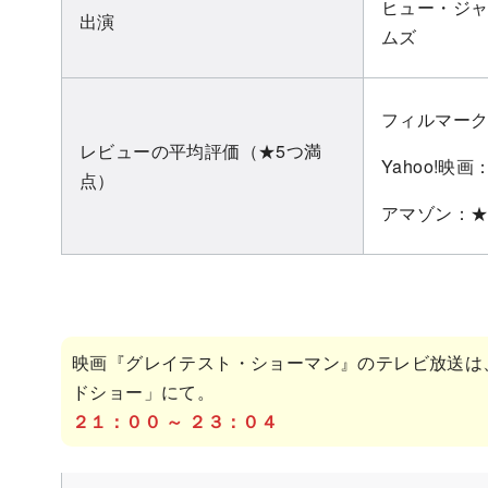
ヒュー・ジ
出演
ムズ
フィルマーク
レビューの平均評価（★5つ満
Yahoo!映画：
点）
アマゾン：★4
映画『グレイテスト・ショーマン』のテレビ放送は
ドショー」にて。
２１：００ ～ ２３：０４