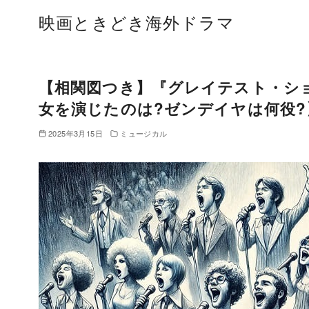
コ
映画ときどき海外ドラマ
ン
テ
ン
ツ
【相関図つき】『グレイテスト・シ
へ
女を演じたのは?ゼンデイヤは何役?
移
2025年3月15日
ミュージカル
動