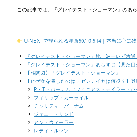
この記事では、『グレイテスト・ショーマン』のあ
U-NEXTで観られる洋画50/10,514｜本当に心
『グレイテスト・ショーマン』地上波テレビ放送（
『グレイテスト・ショーマン』あらすじ【見た目
【相関図】『グレイテスト・ショーマン』
【ヒゲ女を演じたのは？ゼンデイヤは何役？】登
P・T・バーナム（フィニアス・テイラー・バ
フィリップ・カーライル
チャリティ・バーナム
ジェニー・リンド
アン・ウィーラー
レティ・ルッツ