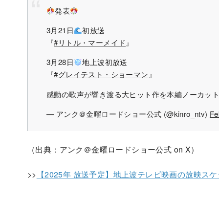
発表
3月21日
初放送
『
#リトル・マーメイド
』
3月28日
地上波初放送
『
#グレイテスト・ショーマン
』
感動の歌声が響き渡る大ヒット作を本編ノーカッ
— アンク＠金曜ロードショー公式 (@kinro_ntv)
Fe
（出典：アンク＠金曜ロードショー公式 on X）
>>
【2025年 放送予定】地上波テレビ映画の放映スケ