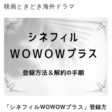
コ
映画ときどき海外ドラマ
ン
テ
ン
ツ
へ
移
動
「シネフィルWOWOWプラス」登録方