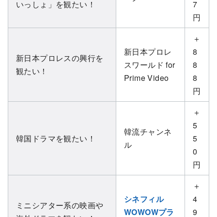
いっしょ」を観たい！
7
円
＋
新日本プロレ
8
新日本プロレスの興行を
スワールド for
8
観たい！
Prime Video
8
円
＋
5
韓流チャンネ
韓国ドラマを観たい！
5
ル
0
円
＋
シネフィル
4
ミニシアター系の映画や
WOWOWプラ
9