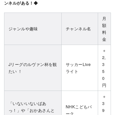
ンネルがある！◆
月
額
ジャンルや趣味
チャンネル名
料
金
＋
2,
Jリーグのルヴァン杯を観
サッカーLive
3
たい ！
ライト
5
0
円
＋
「いないいないばあ
3
NHKこどもパ
っ！」や「おかあさんと
9
ーク