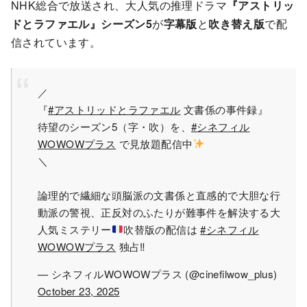
NHK総合で放送され、大人気の推理ドラマ
『アストリッ
ドとラファエル』シーズン5
が
字幕版
と
吹き替え版
で配
信されています。
／
『
#アストリッドとラファエル
文書係の事件録』
待望のシーズン5（字・吹）を、
#シネフィル
WOWOWプラス
で見放題配信中
＼
論理的で繊細な頭脳派の文書係と直感的で大胆な行
動派の警視、正反対のふたりが難事件を解決する大
人気ミステリー
吹替版の配信は
#シネフィル
WOWOWプラス
独占‼
— シネフィルWOWOWプラス (@cinefilwow_plus)
October 23, 2025