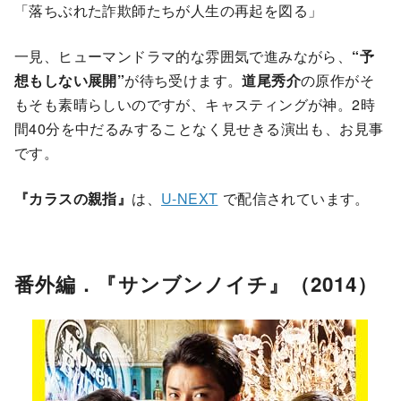
「落ちぶれた詐欺師たちが人生の再起を図る」
一見、ヒューマンドラマ的な雰囲気で進みながら、
“予
想もしない展開”
が待ち受けます。
道尾秀介
の原作がそ
もそも素晴らしいのですが、キャスティングが神。2時
間40分を中だるみすることなく見せきる演出も、お見事
です。
『カラスの親指』
は、
U-NEXT
で配信されています。
番外編．『サンブンノイチ』（2014）