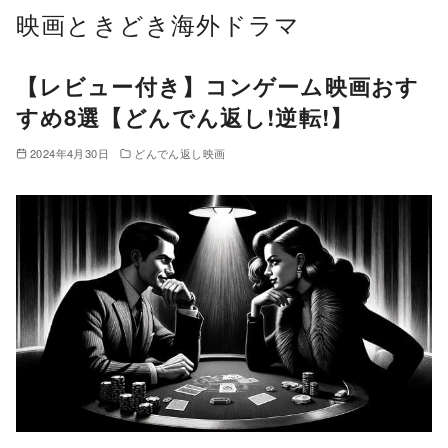
コ
映画ときどき海外ドラマ
ン
テ
【レビュー付き】コンゲーム映画おす
ン
すめ8選【どんでん返し!逆転!】
ツ
へ
2024年4月30日
どんでん返し映画
移
動