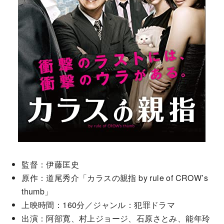
監督：伊藤匡史
原作：道尾秀介「カラスの親指 by rule of CROW’s
thumb」
上映時間：160分／ジャンル：犯罪ドラマ
出演：阿部寛、村上ジョージ、石原さとみ、能年玲