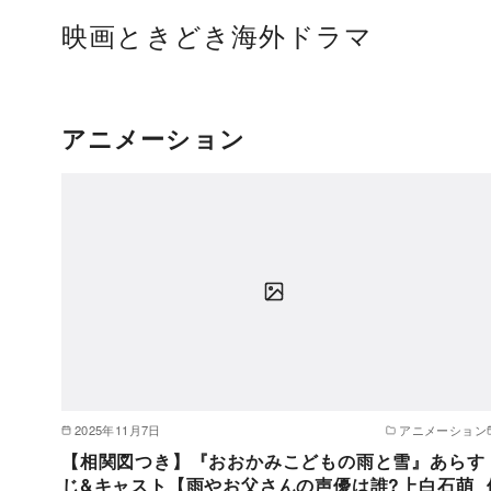
コ
映画ときどき海外ドラマ
ン
テ
ン
ツ
アニメーション
へ
移
動
2025年11月7日
アニメーション
【相関図つき】『おおかみこどもの雨と雪』あらす
じ&キャスト【雨やお父さんの声優は誰?上白石萌