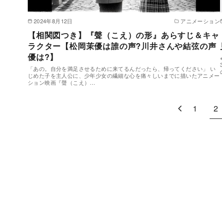
2024年8月12日
アニメーション
【相関図つき】『聲（こえ）の形』あらすじ＆キャ
ラクター【松岡茉優は誰の声?川井さんや結弦の声
優は?】
「あの。自分を満足させるために来てるんだったら、帰ってください」 い
じめた子を主人公に、少年少女の繊細な心を痛々しいまでに描いたアニメー
ション映画『聲（こえ）…
1
2