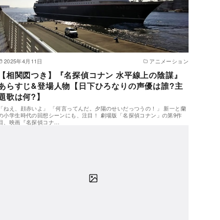
2025年4月11日
アニメーション
【相関図つき】『名探偵コナン 水平線上の陰謀』
あらすじ&登場人物【日下ひろなりの声優は誰?主
題歌は何?】
「ねえ、顔赤いよ」 「何言ってんだ。夕陽のせいだっつうの！」 新一と蘭
の小学生時代の回想シーンにも、注目！ 劇場版「名探偵コナン」の第9作
目、映画『名探偵コナ…