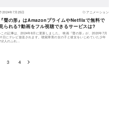
2024年7月25日
アニメーション
『聲の形』はAmazonプライムやNetflixで無料で
見られる?動画をフル視聴できるサービスは?
※この記事は、2024年8月に更新しました。 映画『聲の形』が、2020年7月
31日にテレビ放送されます。聴覚障害の女の子と彼女をいじめていた少年
の2人のふれ…
3
4