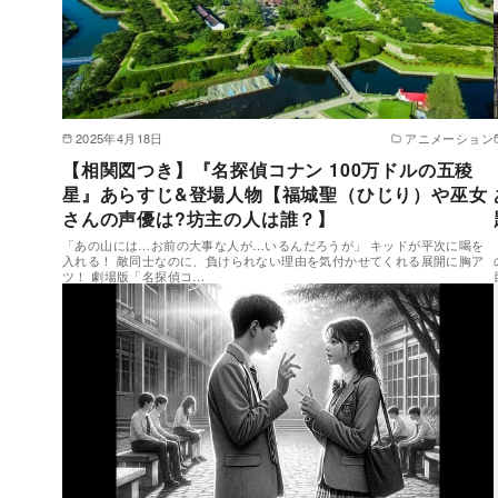
2025年4月18日
アニメーション
【相関図つき】『名探偵コナン 100万ドルの五稜
星』あらすじ&登場人物【福城聖（ひじり）や巫女
さんの声優は?坊主の人は誰？】
「あの山には…お前の大事な人が…いるんだろうが」 キッドが平次に喝を
入れる！ 敵同士なのに、負けられない理由を気付かせてくれる展開に胸ア
ツ！ 劇場版「名探偵コ…