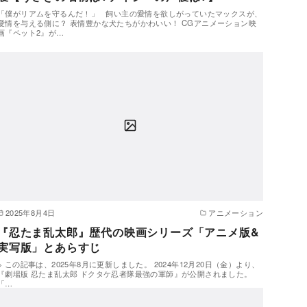
「僕がリアムを守るんだ！」 飼い主の愛情を欲しがっていたマックスが、
愛情を与える側に？ 表情豊かな犬たちがかわいい！ CGアニメーション映
画『ペット2』が…
2025年8月4日
アニメーション
『忍たま乱太郎』歴代の映画シリーズ「アニメ版&
実写版」とあらすじ
※ この記事は、2025年8月に更新しました。 2024年12月20日（金）より、
『劇場版 忍たま乱太郎 ドクタケ忍者隊最強の軍師』が公開されました。
「…