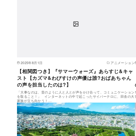
2025年8月1日
アニメーション
【相関図つき】『サマーウォーズ』あらすじ&キャ
スト【カズマ&わびすけの声優は誰?おばあちゃん
の声を担当したのは?】
「大事なのは、昔のように人と人とが声をかけ合って、コミュニケーション
を取ること！」 インターネットの中で起こったサイバーテロに、田舎の大
家族が立ち向かう！…