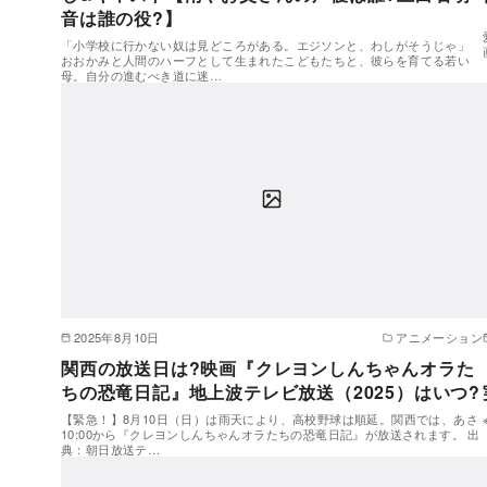
音は誰の役?】
「小学校に行かない奴は見どころがある。エジソンと、わしがそうじゃ」
おおかみと人間のハーフとして生まれたこどもたちと、彼らを育てる若い
母。自分の進むべき道に迷…
2025年8月10日
アニメーション
関西の放送日は?映画『クレヨンしんちゃんオラた
ちの恐竜日記』地上波テレビ放送（2025）はいつ?
【緊急！】8月10日（日）は雨天により、高校野球は順延。関西では、あさ
10:00から『クレヨンしんちゃんオラたちの恐竜日記』が放送されます。 出
典：朝日放送テ…