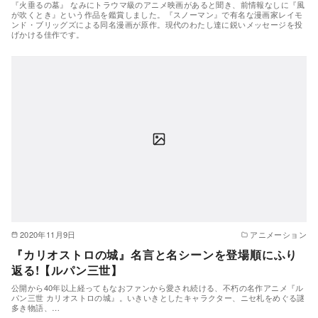
『火垂るの墓』 なみにトラウマ級のアニメ映画があると聞き、前情報なしに『風
が吹くとき』という作品を鑑賞しました。『スノーマン』で有名な漫画家レイモ
ンド・ブリッグズによる同名漫画が原作。現代のわたし達に鋭いメッセージを投
げかける佳作です。
2020年11月9日
アニメーション
『カリオストロの城』名言と名シーンを登場順にふり
返る!【ルパン三世】
公開から40年以上経ってもなおファンから愛され続ける、不朽の名作アニメ『ル
パン三世 カリオストロの城』。いきいきとしたキャラクター、ニセ札をめぐる謎
多き物語、…