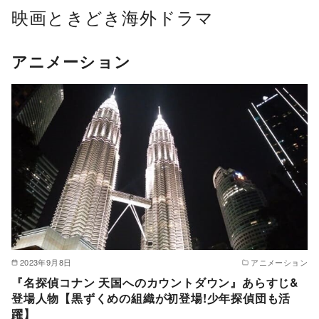
コ
映画ときどき海外ドラマ
ン
テ
アニメーション
ン
ツ
へ
移
動
2023年9月8日
アニメーション
『名探偵コナン 天国へのカウントダウン』あらすじ&
登場人物【黒ずくめの組織が初登場!少年探偵団も活
躍】