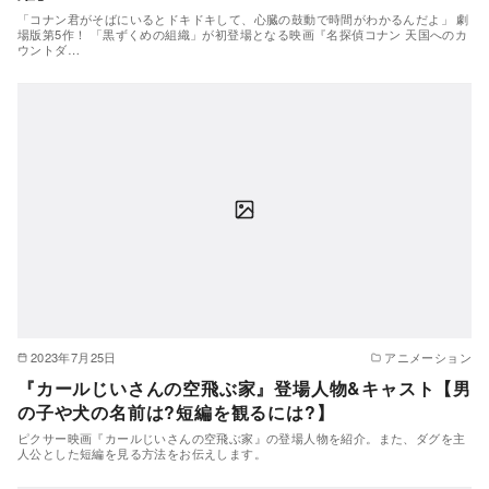
「コナン君がそばにいるとドキドキして、心臓の鼓動で時間がわかるんだよ」 劇
場版第5作！ 「黒ずくめの組織」が初登場となる映画『名探偵コナン 天国へのカ
ウントダ…
2023年7月25日
アニメーション
『カールじいさんの空飛ぶ家』登場人物&キャスト【男
の子や犬の名前は?短編を観るには?】
ピクサー映画『カールじいさんの空飛ぶ家』の登場人物を紹介。また、ダグを主
人公とした短編を見る方法をお伝えします。