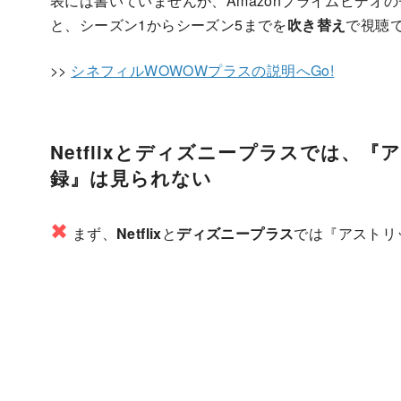
表には書いていませんが、Amazonプライムビデオ
と、シーズン1からシーズン5までを
吹き替え
で視聴
>>
シネフィルWOWOWプラスの説明へGo!
Netflixとディズニープラスでは、
録』は見られない
✖
まず、
Netflix
と
ディズニープラス
では『アストリ