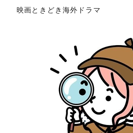
コ
映画ときどき海外ドラマ
ン
テ
ン
ツ
へ
移
動