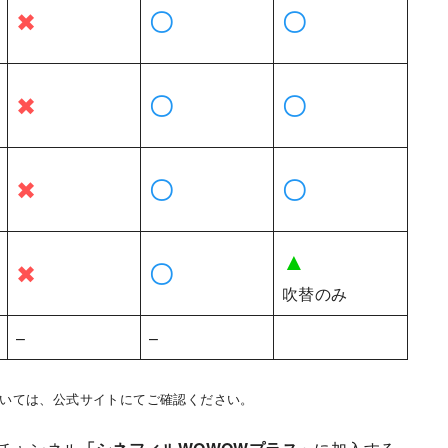
✖
〇
〇
✖
〇
〇
✖
〇
〇
▲
✖
〇
吹替のみ
–
–
いては、公式サイトにてご確認ください。