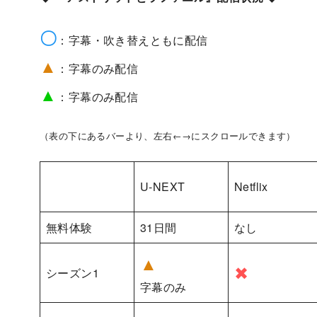
〇
：字幕・吹き替えともに配信
▲
：字幕のみ配信
▲
：字幕のみ配信
（表の下にあるバーより、左右←→にスクロールできます）
U-NEXT
Netflix
無料体験
31日間
なし
▲
✖
シーズン1
字幕のみ