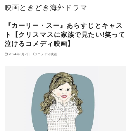
コ
映画ときどき海外ドラマ
ン
テ
『カーリー・スー』あらすじとキャス
ン
ト【クリスマスに家族で見たい!笑って
ツ
泣けるコメディ映画】
へ
移
2024年8月7日
コメディ映画
動