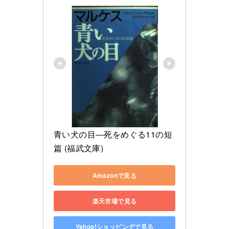
青い犬の目―死をめぐる11の短
篇 (福武文庫)
Amazonで見る
楽天市場で見る
Yahoo!ショッピングで見る