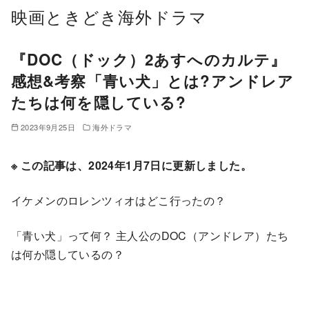
コ
映画ときどき海外ドラマ
ン
テ
『DOC（ドック）2あすへのカルテ』
ン
感想&考察「青い犬」とは?アンドレア
ツ
たちは何を隠している?
へ
移
2023年9月25日
海外ドラマ
動
※ この記事は、2024年1月7日に更新しました。
イケメンのロレンツィオはどこ行ったの？
「青い犬」って何？ 主人公のDOC（アンドレア）たち
は何か隠しているの？