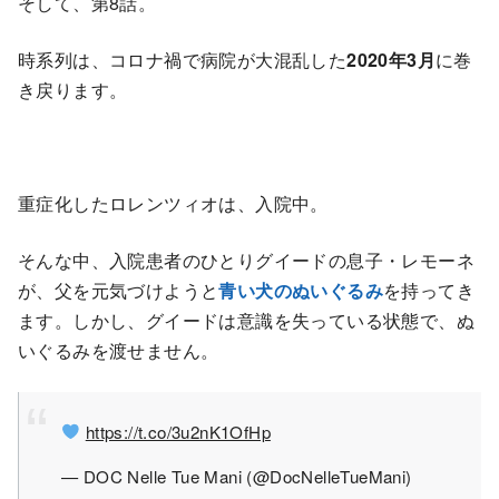
そして、第8話。
時系列は、コロナ禍で病院が大混乱した
2020年3月
に巻
き戻ります。
重症化したロレンツィオは、入院中。
そんな中、入院患者のひとりグイードの息子・レモーネ
が、父を元気づけようと
青い犬のぬいぐるみ
を持ってき
ます。しかし、グイードは意識を失っている状態で、ぬ
いぐるみを渡せません。
https://t.co/3u2nK1OfHp
— DOC Nelle Tue Mani (@DocNelleTueMani)