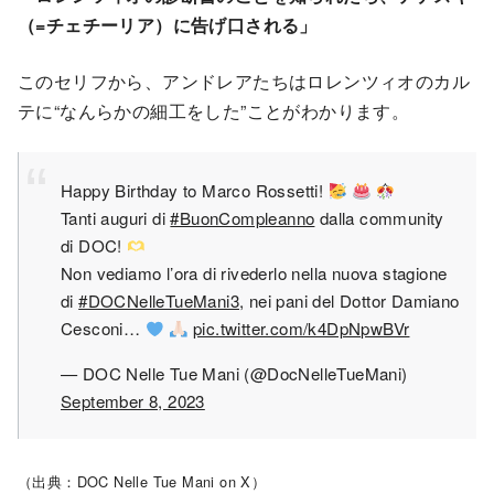
（=チェチーリア）に告げ口される」
このセリフから、アンドレアたちはロレンツィオのカル
テに“なんらかの細工をした”ことがわかります。
Happy Birthday to Marco Rossetti!
Tanti auguri di
#BuonCompleanno
dalla community
di DOC!
Non vediamo l’ora di rivederlo nella nuova stagione
di
#DOCNelleTueMani3
, nei pani del Dottor Damiano
Cesconi…
pic.twitter.com/k4DpNpwBVr
— DOC Nelle Tue Mani (@DocNelleTueMani)
September 8, 2023
（出典：DOC Nelle Tue Mani on X）