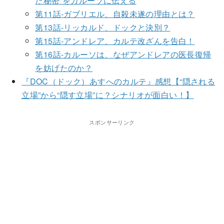
た秘密”をカルーソに伝える
第11話-ガブリエル、自殺未遂の理由とは？
第13話-リッカルド、ドックと決別？
第15話-アンドレア、カルテ改ざんを告白！
第16話-カルーソは、なぜアンドレアの医長復帰
を妨げたのか？
『DOC（ドック）あすへのカルテ』感想【“隠される
立場”から“隠す立場”に？シナリオが面白い！】
スポンサーリンク