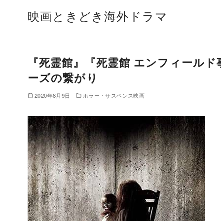
コ
映画ときどき海外ドラマ
ン
テ
ン
ツ
『死霊館』『死霊館 エンフィールド事
へ
ーズの繋がり
移
2020年8月9日
ホラー・サスペンス映画
動