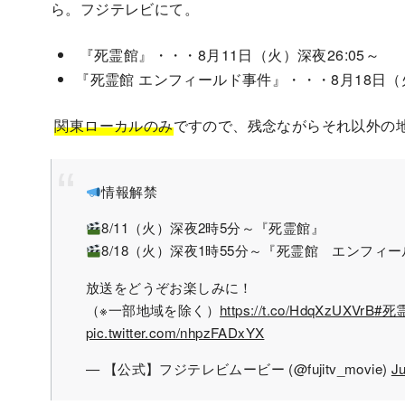
ら。フジテレビにて。
『死霊館』・・・8月11日（火）深夜26:05～
『死霊館 エンフィールド事件』・・・8月18日（火
関東ローカルのみ
ですので、残念ながらそれ以外の
情報解禁
8/11（火）深夜2時5分～『死霊館』
8/18（火）深夜1時55分～『死霊館 エンフィ
放送をどうぞお楽しみに！
（※一部地域を除く）
https://t.co/HdqXzUXVrB
#死
pic.twitter.com/nhpzFADxYX
— 【公式】フジテレビムービー (@fujitv_movie)
Ju