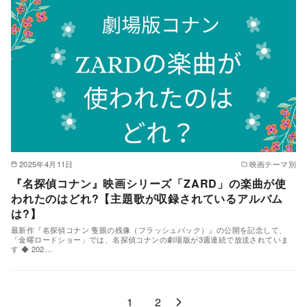
2025年4月11日
映画テーマ別
『名探偵コナン』映画シリーズ「ZARD」の楽曲が使
われたのはどれ?【主題歌が収録されているアルバム
は?】
最新作『名探偵コナン 隻眼の残像（フラッシュバック）』の公開を記念して、
「金曜ロードショー」では、名探偵コナンの劇場版が3週連続で放送されていま
す ◆ 202…
1
2