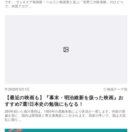
です。 ヴェネチア映画祭・ベルリン映画祭と並ぶ「世界三大映画祭」のひとつ
で、米国アカデ…
2025年5月1日
映画テーマ別
【最近の映画も】『幕末・明治維新を扱った映画』お
すすめ7選!日本史の勉強にもなる！
260年続いた徳川幕府は、1853年の黒船来航により状況が一変します。外国の脅
威を前に、国内は開国派と尊王攘夷派に二分されます。両派の争いで、国は大混
乱に陥り…