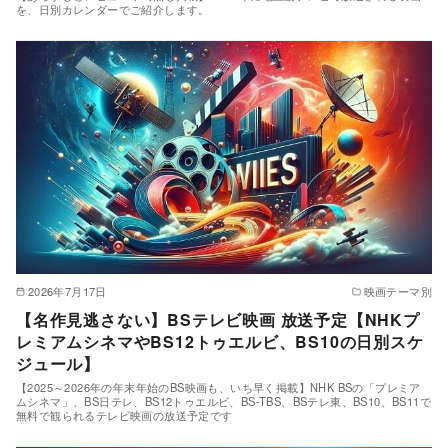
を、日別カレンダーでご紹介します。
2026年7月17日
映画テーマ別
【名作見逃さない】BSテレビ映画 放送予定【NHKプ
レミアムシネマやBS12トゥエルビ、BS10の日別スケ
ジュール】
【2025～2026年の年末年始のBS映画も、いち早く掲載】NHK BSの「プレミア
ムシネマ」、BS日テレ、BS12トゥエルビ、BS-TBS、BSテレ東、BS10、BS11で
無料で観られるテレビ映画の放送予定です