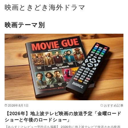
コ
映画ときどき海外ドラマ
ン
テ
映画テーマ別
ン
ツ
へ
移
動
2026年8月1日
おすすめ記事
【2026年】地上波テレビ映画の放送予定「金曜ロード
ショーと午後のロードショー」
【あらすじとレビュー平均点も掲載】 2026年に地上波テレビで放送される映画