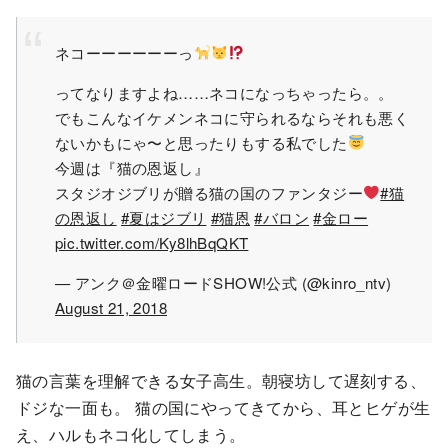
ネコーーーーーーっ
ってなりますよね……ネコになっちゃったら。。
でもこんなイケメンネコに守られるならそれも悪く
ないかもにゃ〜と思ったりもする私でした
今週は『猫の恩返し』
スタジオジブリが贈る猫の国のファンタジー
#猫
の恩返し
#夏はジブリ
#猫恩
#バロン
#金ロー
pic.twitter.com/Ky8lhBqQKT
— アンク＠金曜ロードSHOW!公式 (@kinro_ntv)
August 21, 2018
猫の言葉を理解できる女子高生。朝寝坊して遅刻する、
ドジな一面も。 猫の国にやってきてから、耳とヒゲが生
え、ハルもネコ化してしまう。