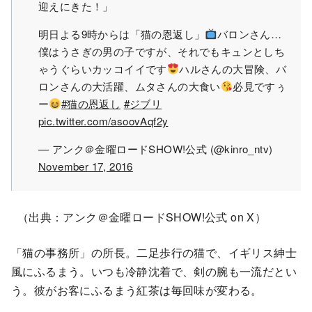
迎えにきた！」
明日よる9時からは「猫の恩返し」
バロンさん…
僕はうさぎの男の子ですが、それでもキュンとしち
ゃうぐらいカッコイイです
ハルさんの大冒険、バ
ロンさんの大活躍、ムタさんの大食い
必見ですぅ
ー
#猫の恩返し
#ジブリ
pic.twitter.com/asoovAqf2y
— アンク＠金曜ロードSHOW!公式 (@kinro_ntv)
November 17, 2016
（出典：アンク＠金曜ロードSHOW!公式 on X）
「猫の事務所」の所長。二足歩行の猫で、イギリス紳士
風にふるまう。いつも冷静沈着で、剣の腕も一流だとい
う。彼がお客にふるまう紅茶は毎回味が変わる。