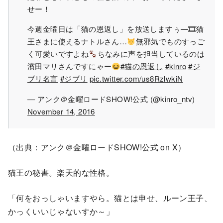
せー！
今週金曜日は「猫の恩返し」を放送しますぅ―🎞猫
王さまに使えるナトルさん…
無邪気でものすっご
く可愛いですよね
ちなみに声を担当しているのは
濱田マリさんですにゃー
#猫の恩返し
#kinro
#ジ
ブリ名言
#ジブリ
pic.twitter.com/us8RzlwkiN
— アンク＠金曜ロードSHOW!公式 (@kinro_ntv)
November 14, 2016
（出典：アンク＠金曜ロードSHOW!公式 on X）
猫王の秘書。楽天的な性格。
「何をおっしゃいますやら。猫とは申せ、ルーン王子、
かっくいいじゃないすか～」