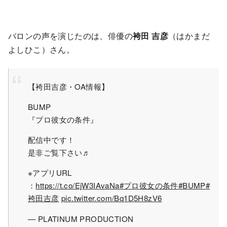
バロンの声を演じたのは、俳優の
袴田 吉彦
（はかまだ
よしひこ）さん。
【袴田吉彦・OA情報】
BUMP
『プロ彼女の条件』
配信中です！
是非ご覧下さい♬
※アプリURL
：
https://t.co/EjW3IAvaNa
#プロ彼女の条件
#BUMP
#
袴田吉彦
pic.twitter.com/Bq1D5H8zV6
— PLATINUM PRODUCTION