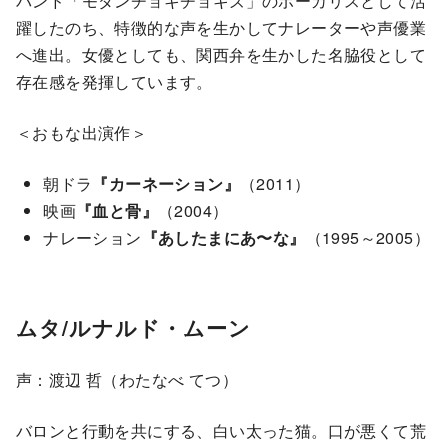
バンド「モダンチョキチョキズ」のボーカリスとして活
躍したのち、特徴的な声を生かしてナレーターや声優業
へ進出。女優としても、関西弁を生かした名脇役として
存在感を発揮しています。
＜おもな出演作＞
朝ドラ
『カーネーション』
（2011）
映画
『血と骨』
（2004）
ナレーション
『あしたまにあ〜な』
（1995～2005）
ムタ/ルナルド・ムーン
声：渡辺 哲（わたなべ てつ）
バロンと行動を共にする、白い太った猫。口が悪くて荒