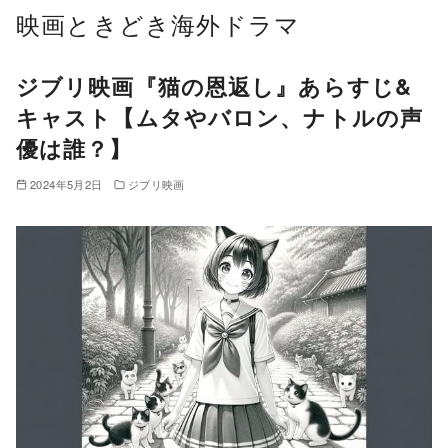
コ
映画ときどき海外ドラマ
ン
テ
ジブリ映画『猫の恩返し』あらすじ&
ン
キャスト【ムタやバロン、ナトルの声
ツ
優は誰？】
へ
移
2024年5月2日
ジブリ映画
動