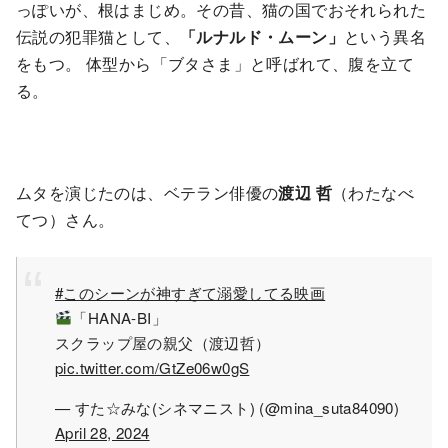
っぽいが、根はまじめ。その昔、猫の国でおそれられた
伝説の犯罪猫として、
「ルナルド・ムーン」
という異名
をもつ。 体型から「ブタさま」と呼ばれて、腹を立て
る。
ムタを演じたのは、ベテラン俳優の
渡辺 哲
（わたなべ
てつ）さん。
#このシーンが神すぎて溺愛してる映画
「HANA-BI」
スクラップ屋の親父（渡辺哲）
pic.twitter.com/GtZe06w0gS
— すた☆みな(シネマニスト) (@mina_suta84090)
April 28, 2024