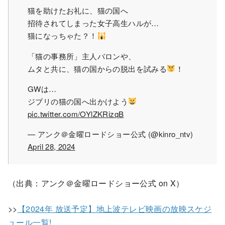
猫を助けたお礼に、猫の国へ
招待されてしまった女子高生ハルが…
猫になっちゃた？！
「猫の事務所」主人バロンや、
ムタと共に、猫の国からの脱出を試みる
！
GWは…
ジブリの猫の国へ出かけよう
pic.twitter.com/OYlZKRizqB
— アンク＠金曜ロードショー公式 (@kinro_ntv)
April 28, 2024
（出典：アンク＠金曜ロードショー公式 on X）
>>
【2024年 放送予定】地上波テレビ映画の放映スケジ
ュール一覧!