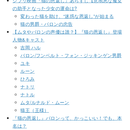
ジブリ映画『猫の恩返し』あらすじ【意地悪な魔女
の助手となった少女の運命は?
変わった猫を助け、“迷惑な恩返し”が始まる
猫の男爵・バロンの忠告
【ムタやバロンの声優は誰？】『猫の恩返し』登場
人物&キャスト
吉岡 ハル
バロン/フンベルト・フォン・ジッキンゲン男爵
ユキ
ルーン
ひろみ
ナトリ
ナトル
ムタ/ルナルド・ムーン
猫王（王様）
『猫の恩返し』バロンって、かっこいい！でも、本
名は？