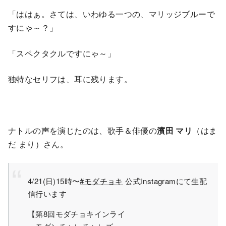
「ははぁ。さては、いわゆる一つの、マリッジブルーで
すにゃ～？」
「スペクタクルですにゃ～」
独特なセリフは、耳に残ります。
ナトルの声を演じたのは、歌手＆俳優の
濱田 マリ
（はま
だ まり）さん。
4/21(日)15時〜
#モダチョキ
公式Instagramにて生配
信行います
【第8回モダチョキインライ