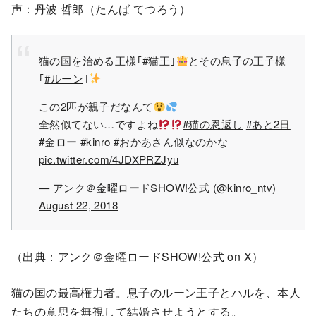
声：丹波 哲郎（たんば てつろう）
猫の国を治める王様｢
#猫王
｣
とその息子の王子様
｢
#ルーン
｣
この2匹が親子だなんて
全然似てない…ですよね
#猫の恩返し
#あと2日
#金ロー
#kinro
#おかあさん似なのかな
pic.twitter.com/4JDXPRZJyu
— アンク＠金曜ロードSHOW!公式 (@kinro_ntv)
August 22, 2018
（出典：アンク＠金曜ロードSHOW!公式 on X）
猫の国の最高権力者。息子のルーン王子とハルを、本人
たちの意思を無視して結婚させようとする。