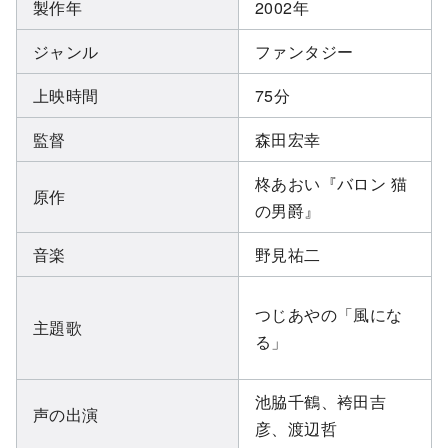
製作年
2002年
ジャンル
ファンタジー
上映時間
75分
監督
森田宏幸
柊あおい『バロン 猫
原作
の男爵』
音楽
野見祐二
つじあやの「風にな
主題歌
る」
池脇千鶴、袴田吉
声の出演
彦、渡辺哲