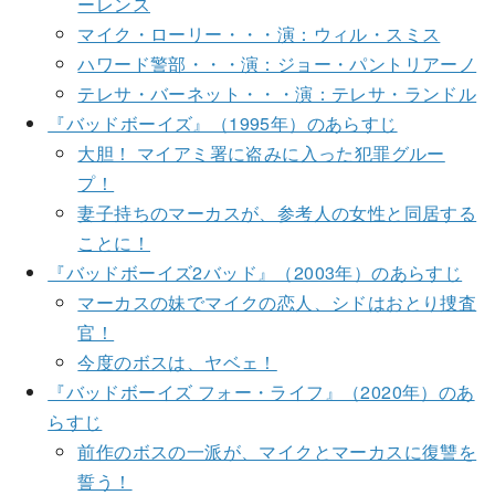
ーレンス
マイク・ローリー・・・演：ウィル・スミス
ハワード警部・・・演：ジョー・パントリアーノ
テレサ・バーネット・・・演：テレサ・ランドル
『バッドボーイズ』（1995年）のあらすじ
大胆！ マイアミ署に盗みに入った犯罪グルー
プ！
妻子持ちのマーカスが、参考人の女性と同居する
ことに！
『バッドボーイズ2バッド』（2003年）のあらすじ
マーカスの妹でマイクの恋人、シドはおとり捜査
官！
今度のボスは、ヤベェ！
『バッドボーイズ フォー・ライフ』（2020年）のあ
らすじ
前作のボスの一派が、マイクとマーカスに復讐を
誓う！