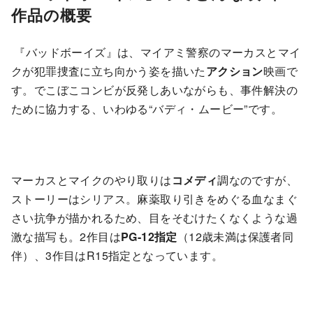
作品の概要
『バッドボーイズ』は、マイアミ警察のマーカスとマイ
クが犯罪捜査に立ち向かう姿を描いた
アクション
映画で
す。でこぼこコンビが反発しあいながらも、事件解決の
ために協力する、いわゆる“バディ・ムービー”です。
マーカスとマイクのやり取りは
コメディ
調なのですが、
ストーリーはシリアス。麻薬取り引きをめぐる血なまぐ
さい抗争が描かれるため、目をそむけたくなくような過
激な描写も。2作目は
PG-12指定
（12歳未満は保護者同
伴）、3作目はR15指定となっています。