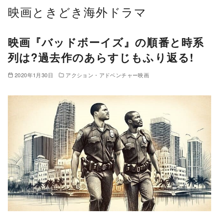
コ
映画ときどき海外ドラマ
ン
テ
映画『バッドボーイズ』の順番と時系
ン
列は?過去作のあらすじもふり返る!
ツ
へ
2020年1月30日
アクション・アドベンチャー映画
移
動