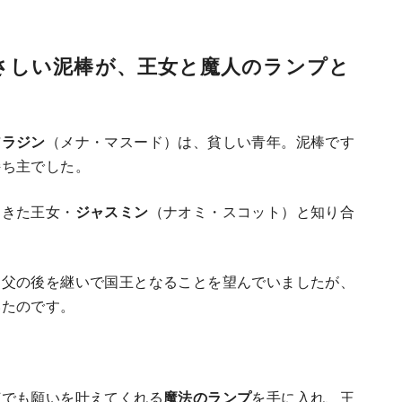
さしい泥棒が、王女と魔人のランプと
アラジン
（メナ・マスード）は、貧しい青年。泥棒です
持ち主でした。
てきた王女・
ジャスミン
（ナオミ・スコット）と知り合
は父の後を継いで国王となることを望んでいましたが、
いたのです。
何でも願いを叶えてくれる
魔法のランプ
を手に入れ、王