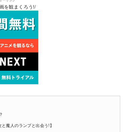
画を観まくろう!/
？
と魔人のランプと出会う!】