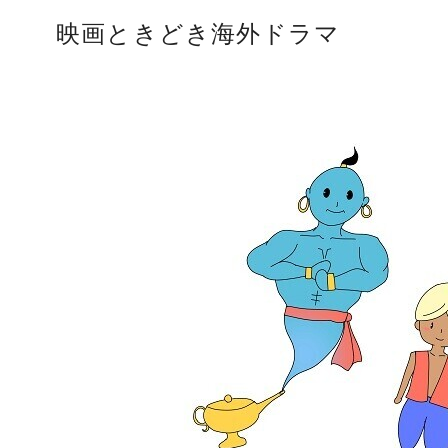
コ
映画ときどき海外ドラマ
ン
テ
ン
ツ
へ
移
動