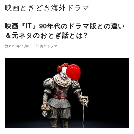
コ
映画ときどき海外ドラマ
ン
テ
映画『IT』90年代のドラマ版との違い
ン
＆元ネタのおとぎ話とは?
ツ
へ
2019年11月6日
海外ドラマ
移
動