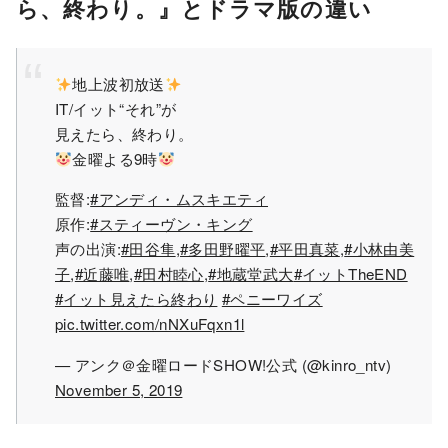
ら、終わり。』とドラマ版の違い
地上波初放送
IT/イット“それ”が
見えたら、終わり。
金曜よる9時
監督:
#アンディ・ムスキエティ
原作:
#スティーヴン・キング
声の出演:
#田谷隼
,
#多田野曜平
,
#平田真菜
,
#小林由美
子
,
#近藤唯
,
#田村睦心
,
#地蔵堂武大
#イットTheEND
#イット見えたら終わり
#ペニーワイズ
pic.twitter.com/nNXuFqxn1l
— アンク＠金曜ロードSHOW!公式 (@kinro_ntv)
November 5, 2019