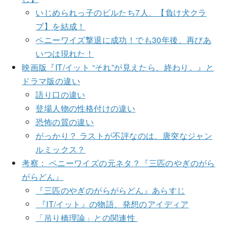
いじめられっ子のビルたち7人、【負け犬クラ
ブ】を結成！
ペニーワイズ撃退に成功！でも30年後、再びあ
いつは現れた！
映画版『IT/イット “それ”が見えたら、終わり。』と
ドラマ版の違い
語り口の違い
登場人物の性格付けの違い
恐怖の質の違い
がっかり？ ラストが不評なのは、唐突なジャン
ルミックス？
考察： ペニーワイズの元ネタ？『三匹のやぎのがら
がらどん』
『三匹のやぎのがらがらどん』あらすじ
『IT/イット』の物語、発想のアイディア
「吊り橋理論」との関連性